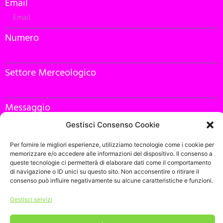
Email
Numero
Settore Merceologico
Messaggio
Gestisci Consenso Cookie
Per fornire le migliori esperienze, utilizziamo tecnologie come i cookie per
memorizzare e/o accedere alle informazioni del dispositivo. Il consenso a
queste tecnologie ci permetterà di elaborare dati come il comportamento
Confermo di avere letto e accetto al trattamento dei miei
di navigazione o ID unici su questo sito. Non acconsentire o ritirare il
consenso può influire negativamente su alcune caratteristiche e funzioni.
dati ai sensi del Regolamento Europeo GDPR 2016/679.
Leggi
l’informativa completa
Gestisci servizi
Richiedi