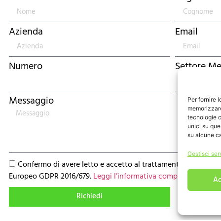
Azienda
Email
Numero
Settore Me
Messaggio
Per fornire 
memorizzare 
tecnologie c
unici su que
su alcune ca
Gestisci ser
Confermo di avere letto e accetto al trattamento dei miei d
Europeo GDPR 2016/679.
Leggi l’informativa completa
Ac
Richiedi