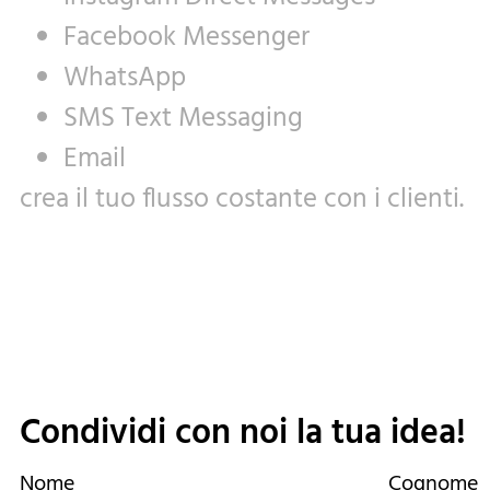
Facebook Messenger
WhatsApp
SMS Text Messaging
Email
crea il tuo flusso costante con i clienti.
Condividi con noi la tua idea!
Nome
Cognome