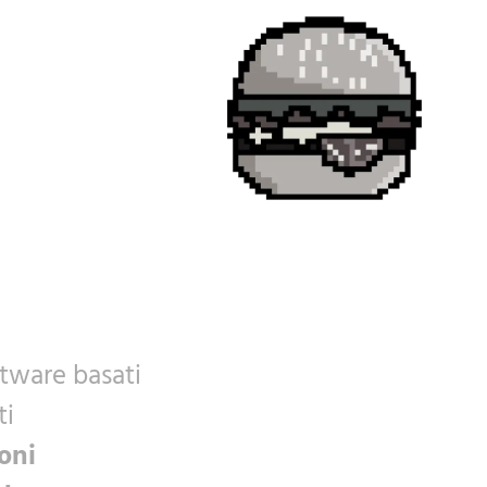
tware basati
ti
oni