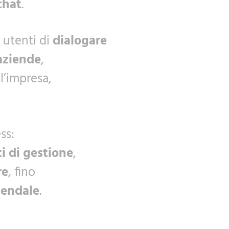
chat
.
 utenti di
dialogare
 aziende
,
 l’impresa,
ss:
i di gestione
,
re
, fino
iendale
.