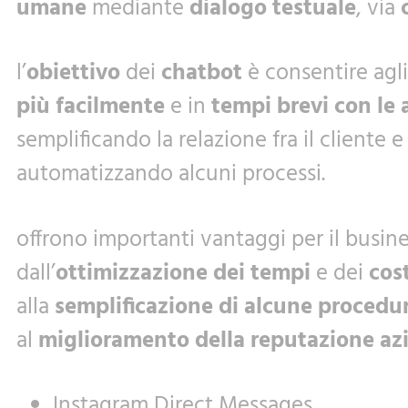
umane
mediante
dialogo testuale
, via
l’
obiettivo
dei
chatbot
è consentire agli
più facilmente
e in
tempi brevi con le
semplificando la relazione fra il cliente e
automatizzando alcuni processi.
offrono importanti vantaggi per il busine
dall’
ottimizzazione dei tempi
e dei
cost
alla
semplificazione di alcune procedu
al
miglioramento della reputazione az
Instagram Direct Messages