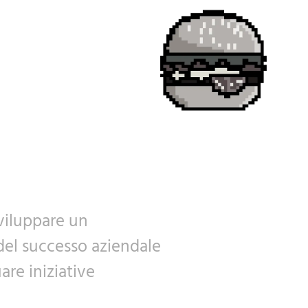
sviluppare un
del successo aziendale
are iniziative