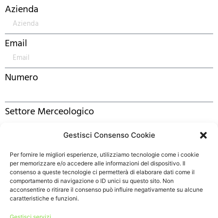
Azienda
Email
Numero
Settore Merceologico
Gestisci Consenso Cookie
Messaggio
Per fornire le migliori esperienze, utilizziamo tecnologie come i cookie
per memorizzare e/o accedere alle informazioni del dispositivo. Il
consenso a queste tecnologie ci permetterà di elaborare dati come il
comportamento di navigazione o ID unici su questo sito. Non
acconsentire o ritirare il consenso può influire negativamente su alcune
caratteristiche e funzioni.
Confermo di avere letto e accetto al trattamento dei miei
Gestisci servizi