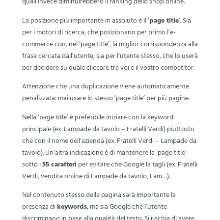
quali invece diminuirebbero il ranking dello shop online.
La posizione più importante in assoluto è il ‘
page title
’. Sia
per i motori di ricerca, che posizionano per primo l’e-
commerce con, nel ‘page title’, la miglior corrispondenza alla
frase cercata dall’utente, sia per l’utente stesso, che lo userà
per decidere su quale cliccare tra voi e il vostro competitor.
Attenzione che una duplicazione viene automaticamente
penalizzata: mai usare lo stesso ‘page title’ per più pagine.
Nella ‘page title’ è preferibile iniziare con la keyword
principale (ex. Lampade da tavolo – Fratelli Verdi) piuttosto
che con il nome dell’azienda (ex. Fratelli Verdi – Lampade da
tavolo). Un’altra indicazione è di mantenere la ‘page title’
sotto i
55 caratteri
per evitare che Google la tagli (ex. Fratelli
Verdi, vendita online di Lampade da tavolo, Lam…).
Nel contenuto stesso della pagina sarà importante la
presenza di
keywords
, ma sia Google che l’utente
discriminano in base alla qualità del testo. Si rischia di avere