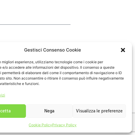
Gestisci Consenso Cookie
rceologico
le migliori esperienze, utilizziamo tecnologie come i cookie per
e/o accedere alle informazioni del dispositivo. Il consenso a queste
i permetterà di elaborare dati come il comportamento di navigazione o ID
sto sito. Non acconsentire o ritirare il consenso può influire negativamente
ratteristiche e funzioni.
vizi
cetta
Nega
Visualizza le preferenze
ati ai sensi del Regolamento
Cookie Policy
Privacy Policy