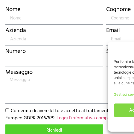
Nome
Cognome
Azienda
Email
Numero
Settore Me
Per fornire 
memorizzare 
Messaggio
tecnologie c
unici su que
su alcune ca
Gestisci ser
Ac
Confermo di avere letto e accetto al trattamento dei miei d
Europeo GDPR 2016/679.
Leggi l’informativa completa
Richiedi